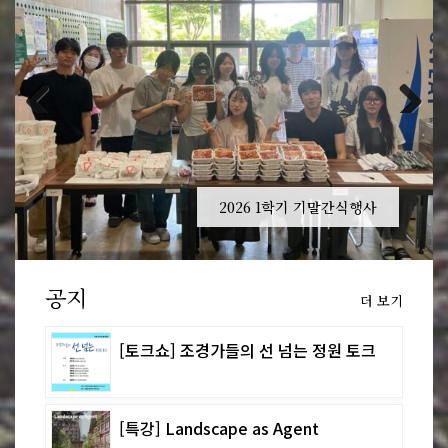
Previous
Next
2026 1학기 기말간식행사
공지
더 보기
[토크쇼] 조경가들의 선 넘는 정원 토크
[특강] Landscape as Agent