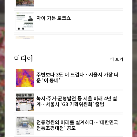
자이 가든 토크쇼
2026 한국도시설계학회 춘계학술대회 특
별세션
미디어
더 보기
[특강] 경기도 탄소중립녹색성장 기본계
획의 주요 내용과 전망
주변보다 3도 더 뜨겁다…서울서 가장 더
운 ‘이 동네’
녹지·주거·균형발전 등 서울 미래 4년 설
계…서울시 ‘G3 기획위원회’ 출범
전통정원의 미래를 설계하다…‘대한민국
전통조경대전’ 공모