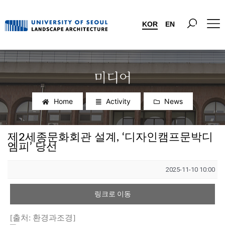
KOR
EN
미디어
Home
Activity
News
제2세종문화회관 설계, ‘디자인캠프문박디
엠피’ 당선
2025-11-10 10:00
링크로 이동
[출처: 환경과조경]