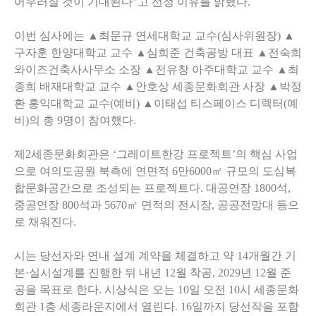
어우러질 것이 기대된다”고 선정 이유를 밝혔다.
이번 심사에는 ▲최문규 연세대학교 교수(심사위원장) ▲
구자훈 한양대학교 교수 ▲심희준 건축공방 대표 ▲전숙희
와이즈건축사사무소 소장 ▲전유창 아주대학교 교수 ▲최
종희 배재대학교 교수 ▲안호상 세종문화회관 사장 ▲박정
환 홍익대학교 교수(예비) ▲이태섭 티스페이스 디렉터(예
비)의 총 9명이 참여했다.
제2세종문화회관은 ‘그레이트한강 프로젝트’의 핵심 사업
으로 여의도공원 북측에 연면적 6만6000㎡ 규모의 도심복
합문화공간으로 조성되는 프로젝트다. 대공연장 1800석,
중공연장 800석과 5670㎡ 면적의 전시장, 공공전망대 등으
로 채워진다.
시는 당선자와 연내 설계 계약을 체결하고 약 14개월간 기
본·실시설계를 진행한 뒤 내년 12월 착공, 2029년 12월 준
공을 목표로 한다. 시상식은 오는 10일 오전 10시 세종문화
회관 1층 세종라운지에서 열린다. 16일까지 당선작을 포함