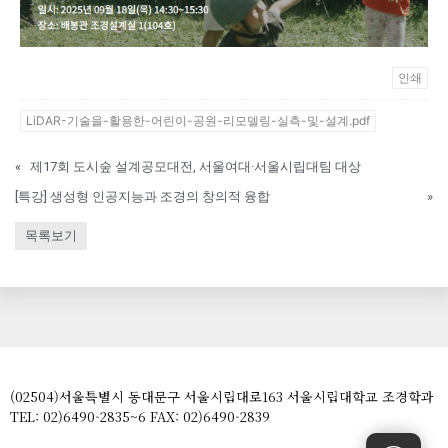
인쇄
LiDAR-기술을-활용한-어린이-공원-리모델링-실측-및-설계.pdf
«
제17회 도시숲 설계공모대전, 서울여대·서울시립대팀 대상
[특강] 생성형 인공지능과 조경의 창의적 융합
»
목록보기
(02504)서울특별시 동대문구 서울시립대로163 서울시립대학교 조경학과
TEL: 02)6490-2835~6 FAX: 02)6490-2839