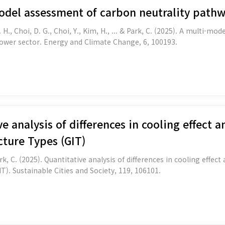
odel assessment of carbon neutrality pathw
. H., Choi, D. G., Choi, Y., Kim, H., ... & Park, C. (2025). A multi-m
ower sector. Energy and Climate Change, 6, 100193.
e analysis of differences in cooling effect a
cture Types (GIT)
rk, C. (2025). Quantitative analysis of differences in cooling effect
Infrastructure Types (GIT). Sustainable Cities and Society, 119, 106101.