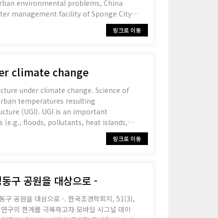
e urban environmental problems, China
ater management facility of Sponge City
om storm
링크로 이동
der climate change
ructure under climate change. Science of
ture (UGI). UGI is an important
(e.g., floods, pollutants, heat islands,
ological benefi
링크로 이동
성동구 공원을 대상으로 -
동구 공원을 대상으로 -. 한국조경학회지, 51(3),