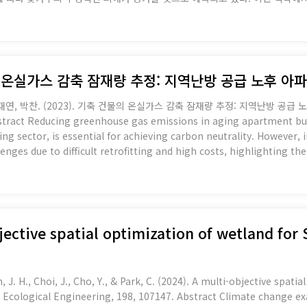
의 꽃가루 알레르기 유발성을 진단하고 기후변화 시나리오상에서 꽃가루 알레르
가를 위해 개발된 IUGZA (Urban Green Zone Allergenicity I
다. 현재 서울어린이대공원의 IUGZA는 선행연구에서 제시된 임계값보다 높
물의 온실가스 감축 잠재량 추정: 지역난방 공급 노후 
재연, 박찬. (2023). 기축 건물의 온실가스 감축 잠재량 추정: 지역난방 공
ing sector, is essential for achieving carbon neutrality. However
enges due to difficult retrofitting and high costs, highlighting th
e potential for emission reduction by implementing energy effici
jective spatial optimization of wetland for 
, J. H., Choi, J., Cho, Y., & Park, C. (2024). A multi-objective spat
gineering, 198, 107147. Abstract Climate change exacerbates various environmental