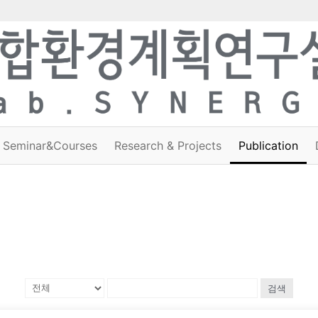
Seminar&Courses
Research & Projects
Publication
검색