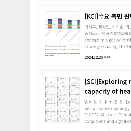
[KCI]수요 측면
백시우, 정상민, 신진호, 박
중심으로. 한국기후변화학회지, 15(6), 1181-1194. Abstract In this study, we 
change mitigation opti
strategies, using the U
options based on a revi
2024.12.25
박찬
behavio
[SCI]Exploring 
capacity of hea
Yun, S. H., Kim, E. S., L
performance? Synergy a
110172. Abstract Climate change leads to more frequent and intense heat waves, exposing urban populations to extreme heat
conditions and signific
roofs emerging as a wi