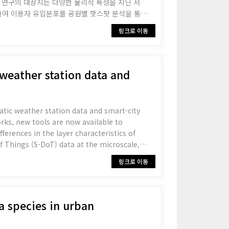
 연구의 대상지는 다양한 물리적 특성을 지닌 서
여 이용자 유입분포를 공원별 핫스팟 분석을 통
 성수공원(P3)은 주변이 주거지역인 응봉공원
링크로 이동
은 공원이 넓은 영향권을 보였으며, 공원의 규모가
도시 공원 계획과 관리에 기존과 다른 자료를 기
 weather station data and
ic weather station data and smart-city
ferences in the layer characteristics of
 Things (S-DoT) data at the microscale,
ollected fro
링크로 이동
a species in urban