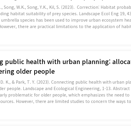
 S., Song, W.K., Song, Y.K., Kil, S. (2023). Correction: Habitat proba
at suitability of prey species. Landscape Ecol Eng 19, 433 Abstract Habitat management thro
of umbrella species has been used to improve urban ecosystem hea
. However, there are practical limitations to the application of hab
stems due to human disturbance. Considering additional habitat
g public health with urban planning: alloc
ering older people
e, D. K., & Park, T. Y. (2023). Connecting public health with urban 
andscape and Ecological Engineering, 1-13. Abstract Morbidity and mortality due to severe
ularly problematic for older people, which emphasizes the need to
sources. However, there are limited studies to concern the ways t
efugees targeting the elderly population. Therefore, this stu