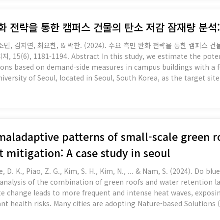
 완화 전략을 통한 캠퍼스 건물의 탄소 저감 잠재량 분
소민, 김지연, 최요한, & 박찬. (2024). 수요 측면 완화 전략을 통한 캠퍼
estimate the potential carbon reduction effects of climate
ons based on demand-side measures in campus buildings with a fo
niversity of Seoul, located in Seoul, South Korea, as the target si
ew of the university's development strategy literature and the re
maladaptive patterns of small-scale green r
t mitigation: A case study in seoul
ee, D. K., Piao, Z. G., Kim, S. H., Kim, N., ... & Nam, S. (2024). Do 
nalysis of the combination of green roofs and water retention lay
ant health risks. Many cities are adopting Nature-based Solutions
dely recognized NbS. Although numerous green roof projects