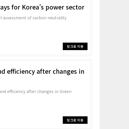
ays for Korea’s power sector
odel assessment of carbon neutrality
링크로 이동
nd efficiency after changes in
 and efficiency after changes in Green
링크로 이동