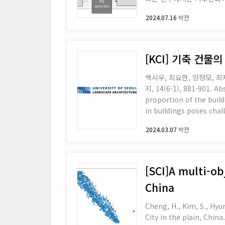
첫단계로서 현재 도시 녹지
2024.07.16
박찬
해, 꽃가루 알레르기 유발성 평
알레르기 유발성을 평가하였
[KCI] 기축 건
백시우, 최요한, 양정모, 최
지, 14(6-1), 881-901. Abstract Reducing greenhouse gas emissions in aging apartment buildings, which account for a significant
proportion of the build
in buildings poses chall
this study assessed th
2024.03.07
박찬
[SCI]A multi-ob
China
Cheng, H., Kim, S., Hyun
City in the plain, China. Ecological En