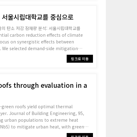
석: 서울시립대학교를 중심으로
스 건물의 탄소 저감 잠재량 분석: 서울시립대학교를
cus on synergistic effects between
te. We selected demand-side mitigation
sults of workshop-based initiatives on
링크로 이동
oofs through evaluation in a
blue-green roofs yield optimal thermal
er. Journal of Building Engineering, 95,
 (NbS) to mitigate urban heat, with green
링크로 이동