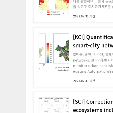
터를 활용하여 이용자 분포
울 성동구 도시공원 5곳을
해 파악하고 도시 맥락과 공
2023.07.31
박찬
(P2), 독서당공원(P4)
크고 경사가 완만한 공원은 
반으
[KCI] Quantific
smart-city net
조민균, 박찬, 김수련, 홍제우, 박진
networks. 한국기후변화학회지, 14(3), 199-217. Abstract With the advent
monitor urban heat isla
existing Automatic Wea
and to discuss the need
2023.07.31
박찬
[SCI] Correctio
ecosystems incl