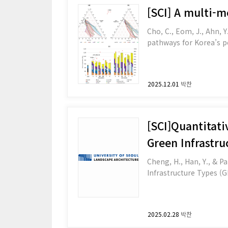
[SCI] A multi-m
Cho, C., Eom, J., Ahn, Y
pathways for Korea’s p
2025.12.01
박찬
[SCI]Quantitativ
Green Infrastru
Cheng, H., Han, Y., & Pa
2025.02.28
박찬