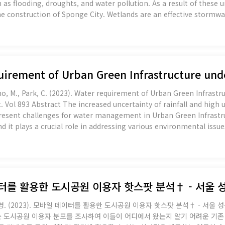
h as flooding, droughts, and water pollution. As a result of thes
e construction of Sponge City. Wetlands are an effective stormw
ban stormwater runoff and remove non-point source pollution fr
quirement of Urban Green Infrastructure un
Cho, M., Park, C. (2023). Water requirement of Urban Green Infrast
high urban temperatures resulting
esent challenges for water management in Urban Green Infrastruc
 it plays a crucial role in addressing various environmental issues 
management of UGI is essential to ensure its environmental and ec
데이터를 활용한 도시공원 이용자 핫스팟 분석† - 서울 
영. (2023). 모바일 데이터를 활용한 도시공원 이용자 핫스팟 분석† - 서울 성