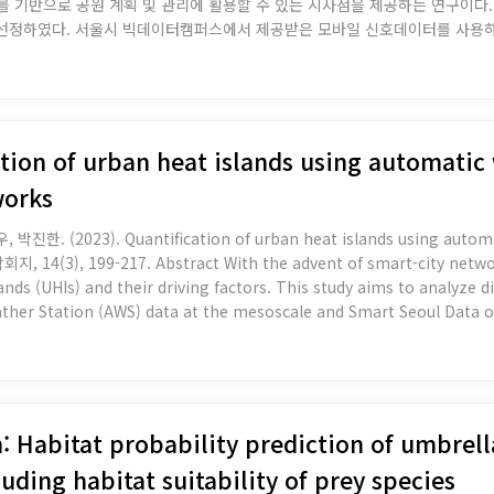
를 기반으로 공원 계획 및 관리에 활용할 수 있는 시사점을 제공하는 연구이다.
 선정하였다. 서울시 빅데이터캠퍼스에서 제공받은 모바일 신호데이터를 사용하
원 영향권의 관계에 대해 도출했다. 공원 주변 상업비율이 높은 서울숲(P1)과
, 대현산공원(P5)보다 넓은 사용자 핫스팟을 보여주었다. 주변에 상업공간이 많
영향권이 더 넓게 나타났다. 본 연구는 공원 이용자의 유입 분포를 기반으로 
ation of urban heat islands using automatic
works
한. (2023). Quantification of urban heat islands using automat
 of smart-city networks, new tools are now available to
nds (UHIs) and their driving factors. This study aims to analyze dif
ther Station (AWS) data at the mesoscale and Smart Seoul Data of
 for a multi-scale solution based on these differences. Data were c
n: Habitat probability prediction of umbrell
uding habitat suitability of prey species