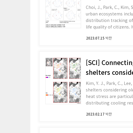
Choi, J., Park, C., Kim,
urban ecosystems including habit
distribution tracking 
life quality of citizens
applied to urban ecosy
2023.07.15
박찬
[SCI] Connectin
shelters consid
Kim, Y. J., Park, C., Le
shelters considering older people. L
heat stress are partic
distributing cooling re
to distribute cooling r
2023.02.17
박찬